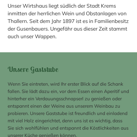
Unser Wirtshaus liegt südlich der Stadt Krems
inmitten der herrlichen Wein und Obstanlagen von
Thallern. Seit dem Jahr 1897 ist es in Familienbesitz
der Gusenbauers. Ungefähr aus dieser Zeit stammt
auch unser Wappen.
Unsere Gaststube
Wenn Sie eintreten, wird Ihr erster Blick auf die Schank
fallen. Sie lädt dazu ein, vor dem Essen einen Aperitif und
hinterher ein Verdauungsschnapserl zu genießen oder
entspannt einen der Weine aus unserem Weinbau zu
probieren. Unsere Gaststube ist freundlich und einladend
mit viel Holz eingerichtet, denn uns ist es wichtig, dass
Sie sich wohlfühlen und entspannt die Köstlichkeiten aus
unserer Küche genießen können.